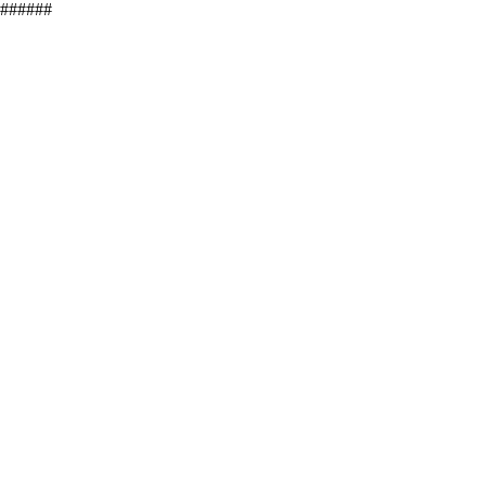
######